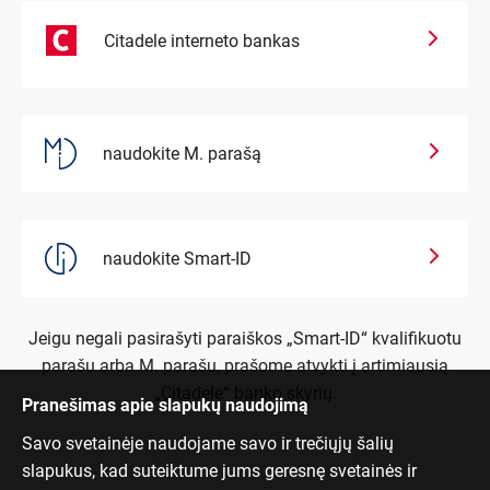
Citadele interneto bankas
naudokite M. parašą
naudokite Smart-ID
Jeigu negali pasirašyti paraiškos „Smart-ID“ kvalifikuotu
parašu arba M. parašu, prašome atvykti į artimiausią
„Citadele“ banko skyrių.
Pranešimas apie slapukų naudojimą
Savo svetainėje naudojame savo ir trečiųjų šalių
slapukus, kad suteiktume jums geresnę svetainės ir