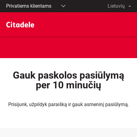
Privatiems
lt
English
klientams
Verslo
klientams
Privačioji
bankininkystė
Gauk paskolos pasiūlymą
per 10 minučių
Prisijunk, užpildyk paraišką ir gauk asmeninį pasiūlymą.