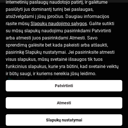
internetinių paslaugų naudotojo patirtį, ir galėtume
pasiūlyti jus dominantį turinį bei paslaugas,
Susisiek su mumis
atsižvelgdami į jūsų įpročius. Daugiau informacijos
rasite mūsų
Slapukų naudojimo sąlygos
. Galite sutikti
+370 522 19091
info@citadele.lt
su mūsų slapukų naudojimu pasirinkdami Patvirtinti
arba atmesti juos pasirinkdami Atmesti. Savo
Socialiniai tinklai
sprendimą galėsite bet kada pakeisti arba atšaukti,
pasirinkę Slapukų nustatymai. Jei pasirinksite atmesti
visus slapukus, mūsų svetainė išsaugos tik tuos
funkcinius slapukus, kurie yra būtini, kad svetainė veiktų
Parsisiųsk mobiliąją programėlę
ir būtų saugi, ir kuriems nereikia jūsų leidimo.
Patvirtinti
Apie banką
Pranešimai spaudai
Tinklaraštis
Karjera
Atmesti
Naudojimosi taisyklės
Slapukų nuostatos
Asmens duomenų apsauga ir tvarkymas
Slapukų nustatymai