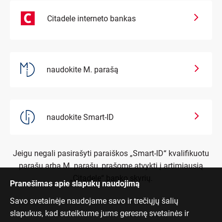
Citadele interneto bankas
naudokite M. parašą
naudokite Smart-ID
Jeigu negali pasirašyti paraiškos „Smart-ID“ kvalifikuotu
parašu arba M. parašu, prašome atvykti į artimiausią
„Citadele“ banko skyrių.
Pranešimas apie slapukų naudojimą
Savo svetainėje naudojame savo ir trečiųjų šalių
slapukus, kad suteiktume jums geresnę svetainės ir