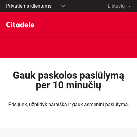
Privatiems
lt
English
klientams
Verslo
klientams
Privačioji
bankininkystė
Gauk paskolos pasiūlymą
per 10 minučių
Prisijunk, užpildyk paraišką ir gauk asmeninį pasiūlymą.