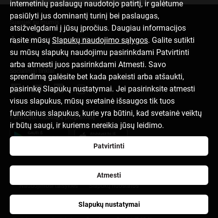
internetinių paslaugų naudotojo patirtį, ir galėtume
pasiūlyti jus dominantį turinį bei paslaugas,
Susisiek su mumis
atsižvelgdami į jūsų įpročius. Daugiau informacijos
rasite mūsų
Slapukų naudojimo sąlygos
. Galite sutikti
+370 522 19091
info@citadele.lt
su mūsų slapukų naudojimu pasirinkdami Patvirtinti
arba atmesti juos pasirinkdami Atmesti. Savo
Socialiniai tinklai
sprendimą galėsite bet kada pakeisti arba atšaukti,
pasirinkę Slapukų nustatymai. Jei pasirinksite atmesti
visus slapukus, mūsų svetainė išsaugos tik tuos
funkcinius slapukus, kurie yra būtini, kad svetainė veiktų
Parsisiųsk mobiliąją programėlę
ir būtų saugi, ir kuriems nereikia jūsų leidimo.
Patvirtinti
Apie banką
Pranešimai spaudai
Tinklaraštis
Karjera
Atmesti
Naudojimosi taisyklės
Slapukų nuostatos
Asmens duomenų apsauga ir tvarkymas
Slapukų nustatymai